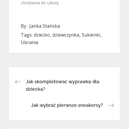
chodzenia do szkoły.
By :
Janka Stańska
Tags:
dziecko
dziewczynka
Sukienki
Ubrania
Nawigacja
Jak skompletować wyprawkę dla
wpisu
dziecka?
Jak wybrać pierwsze sneakersy?