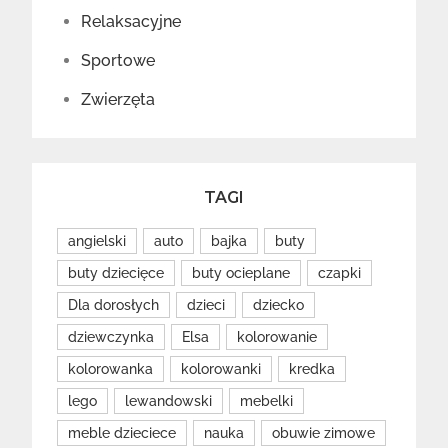
Relaksacyjne
Sportowe
Zwierzęta
TAGI
angielski
auto
bajka
buty
buty dziecięce
buty ocieplane
czapki
Dla dorosłych
dzieci
dziecko
dziewczynka
Elsa
kolorowanie
kolorowanka
kolorowanki
kredka
lego
lewandowski
mebelki
meble dzieciece
nauka
obuwie zimowe