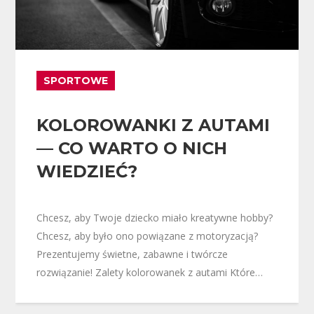
SPORTOWE
KOLOROWANKI Z AUTAMI
— CO WARTO O NICH
WIEDZIEĆ?
Chcesz, aby Twoje dziecko miało kreatywne hobby?
Chcesz, aby było ono powiązane z motoryzacją?
Prezentujemy świetne, zabawne i twórcze
rozwiązanie! Zalety kolorowanek z autami Które…