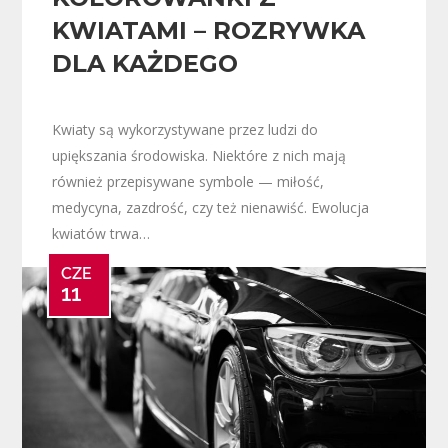
KWIATAMI – ROZRYWKA
DLA KAŻDEGO
Kwiaty są wykorzystywane przez ludzi do
upiększania środowiska. Niektóre z nich mają
również przepisywane symbole — miłość,
medycyna, zazdrość, czy też nienawiść. Ewolucja
kwiatów trwa…
CZE
11