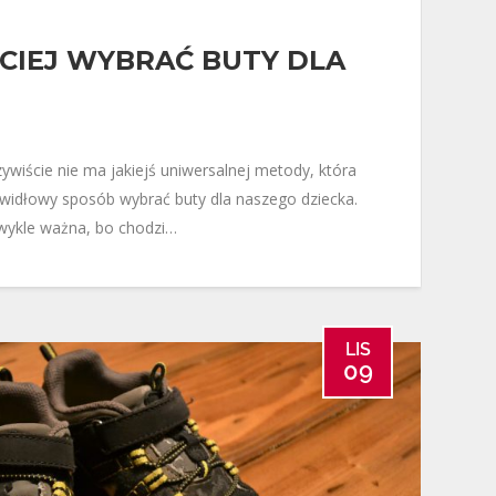
CIEJ WYBRAĆ BUTY DLA
ywiście nie ma jakiejś uniwersalnej metody, która
widłowy sposób wybrać buty dla naszego dziecka.
zwykle ważna, bo chodzi…
LIS
09