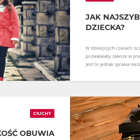
JAK NAJSZYB
DZIECKA?
W dzisiejszych czasach ocz
pozwalałaby zawsze w pra
Jest to jednak sprawa nie
CIUCHY
KOŚĆ OBUWIA