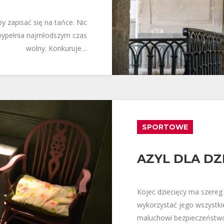
by zapisać się na tańce. Nic
e wypełnia najmłodszym czas
wolny. Konkuruje…
SPORTOWE
AZYL DLA DZ
Kojec dziecięcy ma szereg
wykorzystać jego wszystki
maluchowi bezpieczeństwo