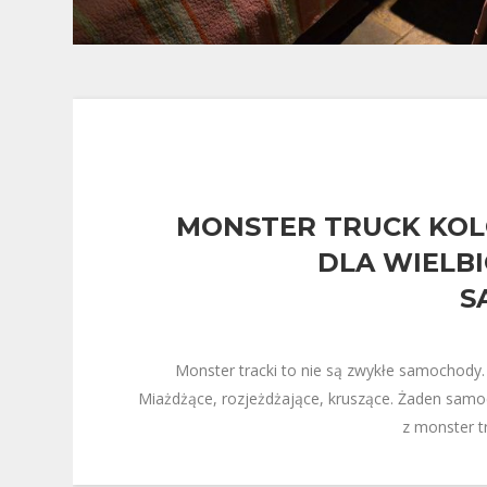
MONSTER TRUCK KO
DLA WIELBI
S
Monster tracki to nie są zwykłe samochody
Miażdżące, rozjeżdżające, kruszące. Żaden samo
z monster t