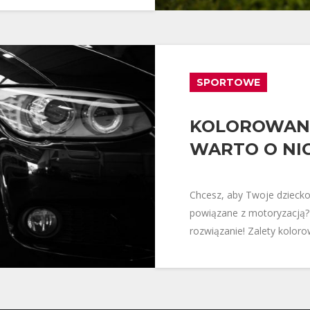
SPORTOWE
KOLOROWANK
WARTO O NI
Chcesz, aby Twoje dziecko
powiązane z motoryzacją?
rozwiązanie! Zalety kolor