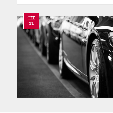
CZE
11