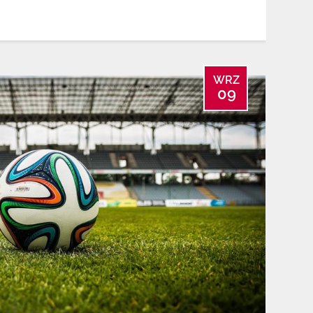
WRZ
09