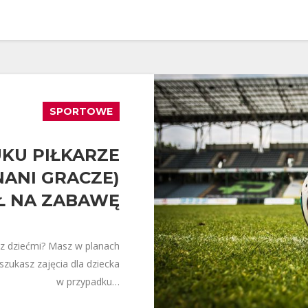
SPORTOWE
KU PIŁKARZE
NANI GRACZE)
Ł NA ZABAWĘ
 z dziećmi? Masz w planach
zukasz zajęcia dla dziecka
w przypadku…