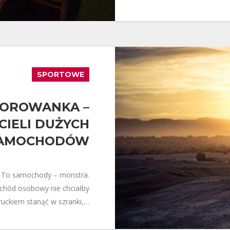
SPORTOWE
LOROWANKA –
CIELI DUŻYCH
AMOCHODÓW
. To samochody – monstra.
chód osobowy nie chciałby
ruckiem stanąć w szranki,…