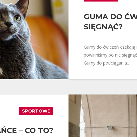
GUMA DO ĆWI
SIĘGNĄĆ?
Gumy do ćwiczeń czekają na
powinniśmy po nie sięgną
Gumy do podciągania…
SPORTOWE
ŃCE – CO TO?