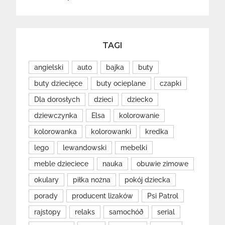
TAGI
angielski
auto
bajka
buty
buty dziecięce
buty ocieplane
czapki
Dla dorosłych
dzieci
dziecko
dziewczynka
Elsa
kolorowanie
kolorowanka
kolorowanki
kredka
lego
lewandowski
mebelki
meble dzieciece
nauka
obuwie zimowe
okulary
piłka nożna
pokój dziecka
porady
producent lizaków
Psi Patrol
rajstopy
relaks
samochóð
serial