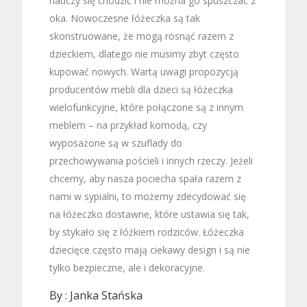
nauczy się chodzić i nie można go spuszczać z
oka. Nowoczesne łóżeczka są tak
skonstruowane, że mogą rosnąć razem z
dzieckiem, dlatego nie musimy zbyt często
kupować nowych. Wartą uwagi propozycją
producentów mebli dla dzieci są łóżeczka
wielofunkcyjne, które połączone są z innym
meblem – na przykład komodą, czy
wyposażone są w szuflady do
przechowywania pościeli i innych rzeczy. Jeżeli
chcemy, aby nasza pociecha spała razem z
nami w sypialni, to możemy zdecydować się
na łóżeczko dostawne, które ustawia się tak,
by stykało się z łóżkiem rodziców. Łóżeczka
dziecięce często mają ciekawy design i są nie
tylko bezpieczne, ale i dekoracyjne.
By :
Janka Stańska