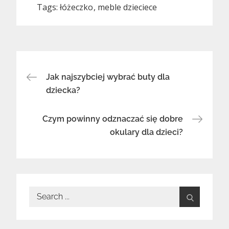
Tags:
łóżeczko
meble dzieciece
Nawigacja
Jak najszybciej wybrać buty dla
wpisu
dziecka?
Czym powinny odznaczać się dobre
okulary dla dzieci?
Search
for: