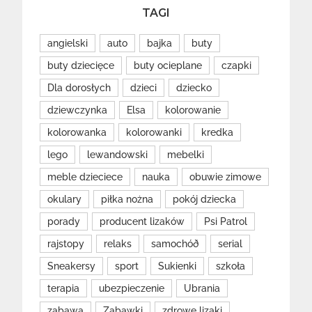
TAGI
angielski
auto
bajka
buty
buty dziecięce
buty ocieplane
czapki
Dla dorosłych
dzieci
dziecko
dziewczynka
Elsa
kolorowanie
kolorowanka
kolorowanki
kredka
lego
lewandowski
mebelki
meble dzieciece
nauka
obuwie zimowe
okulary
piłka nożna
pokój dziecka
porady
producent lizaków
Psi Patrol
rajstopy
relaks
samochóð
serial
Sneakersy
sport
Sukienki
szkoła
terapia
ubezpieczenie
Ubrania
zabawa
Zabawki
zdrowe lizaki