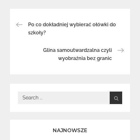
Nawigacja
Po co dokładniej wybierać ołówki do
wpisu
szkoły?
Glina samoutwardzalna czyli
wyobraźnia bez granic
Search
for:
NAJNOWSZE