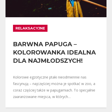
RELAKSACYJNE
BARWNA PAPUGA –
KOLOROWANKA IDEALNA
DLA NAJMŁODSZYCH!
Kolorowe egzotyczne ptaki nieodmiennie nas
fascynują – najczęściej można je spotkać w zoo, a
coraz częściej także w papugarniach. To specjalnie
zaaranżowane miejsca, w których…