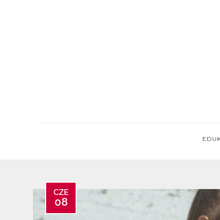
Skip
to
content
EDU
CZE
08