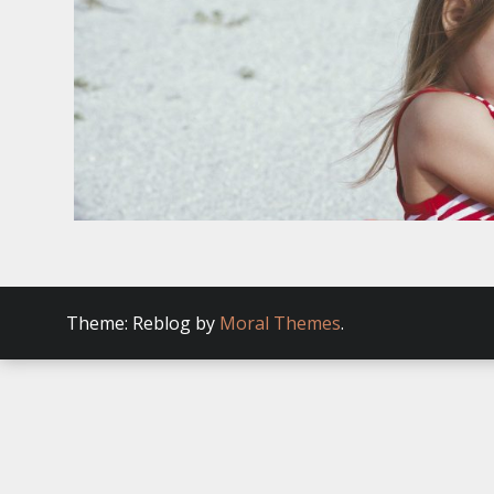
Theme: Reblog by
Moral Themes
.