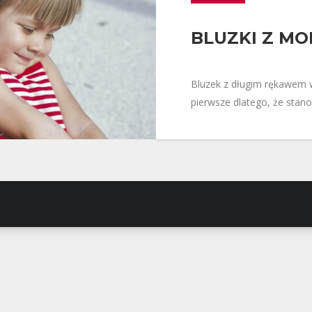
BLUZKI Z M
Bluzek z długim rękawem w 
pierwsze dlatego, że stano