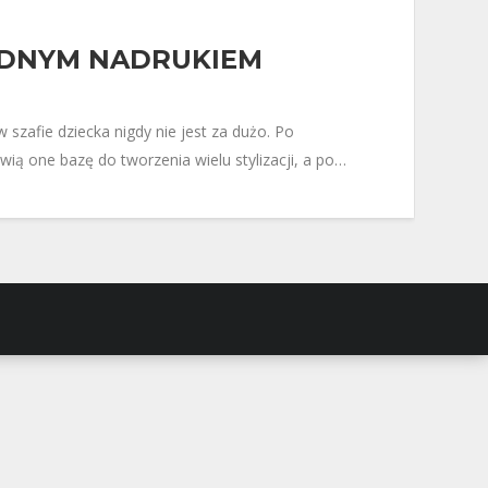
ODNYM NADRUKIEM
szafie dziecka nigdy nie jest za dużo. Po
wią one bazę do tworzenia wielu stylizacji, a po…