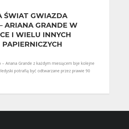
A ŚWIAT GWIAZDA
– ARIANA GRANDE W
E I WIELU INNYCH
 PAPIERNICZYCH
 – Ariana Grande z każdym miesiącem bije kolejne
teledyski potrafią być odtwarzane przez prawie 90