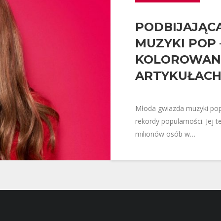
PODBIJAJĄC
MUZYKI POP 
KOLOROWANC
ARTYKUŁACH
Młoda gwiazda muzyki pop
rekordy popularności. Jej 
milionów osób w…