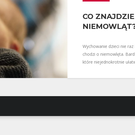
CO ZNAJDZIE
NIEMOWLĄT
Wychowanie dzieci nie raz
chodzi o niemowlęta. Bard
które niejednokrotnie uła