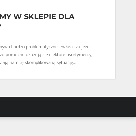
MY W SKLEPIE DLA
?
 bywa bardzo problematyczne, zwłaszcza jeżeli
zo pomocne okazują się niektóre asortymenty,
twiają nam tę skomplikowaną sytuację.…