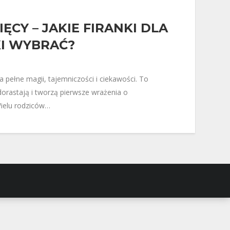
ĘCY – JAKIE FIRANKI DLA
I WYBRAĆ?
a pełne magii, tajemniczości i ciekawości. To
 dorastają i tworzą pierwsze wrażenia o
Wielu rodziców…